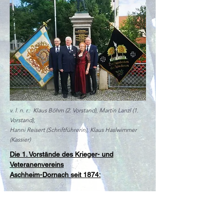
v. l. n. r.:
Klaus Böhm (2. Vorstand), Martin Lanzl (1.
Vorstand),
Hanni Reisert (Schriftführerin), Klaus Haslwimmer
(Kassier)
Die 1. Vorstände des Krieger- und
Veteranenvereins
Aschheim-Dornach seit 1874:
1874 - 1887
Kaspar Nehmer
1887 - 1919
Andreas Lechner
1919 - 1922
Peter Betzl